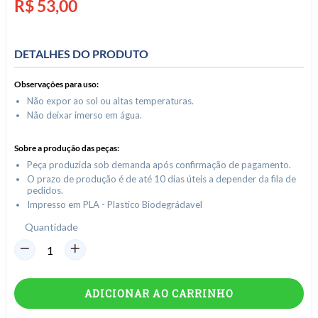
Preço
R$ 53,00
normal
DETALHES DO PRODUTO
Observações para uso:
Não expor ao sol ou altas temperaturas.
Não deixar imerso em água.
Sobre a produção das peças:
Peça produzida sob demanda após confirmação de pagamento.
O prazo de produção é de até 10 dias úteis a depender da fila de
pedidos.
Impresso em PLA - Plastico Biodegrádavel
Quantidade
ADICIONAR AO CARRINHO