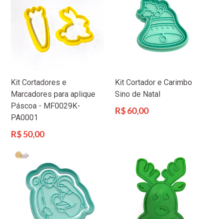
Kit Cortadores e
Kit Cortador e Carimbo
Marcadores para aplique
Sino de Natal
Páscoa - MF0029K-
Preço
R$ 60,00
PA0001
normal
Preço
R$ 50,00
normal