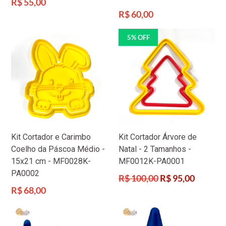
Preço
R$ 55,00
normal
Preço
R$ 60,00
normal
5% OFF
Kit Cortador e Carimbo
Kit Cortador Árvore de
Coelho da Páscoa Médio -
Natal - 2 Tamanhos -
15x21 cm - MF0028K-
MF0012K-PA0001
PA0002
Preço
R$ 100,00
R$ 95,00
normal
Preço
R$ 68,00
normal