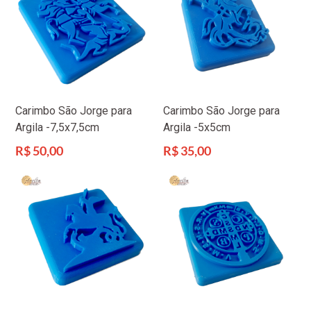
Carimbo São Jorge para
Carimbo São Jorge para
Argila -7,5x7,5cm
Argila -5x5cm
Preço
Preço
R$ 50,00
R$ 35,00
normal
normal