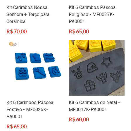
Kit Carimbos Nossa
Kit 6 Carimbos Páscoa
Senhora + Terço para
Religioso - MF0027K-
Cerâmica
PA0001
Preço
Preço
R$ 70,00
R$ 65,00
normal
normal
Kit 6 Carimbos Páscoa
Kit 6 Carimbos de Natal -
Festivo - MF0026K-
MF0017K-PA0001
PA0001
Preço
R$ 60,00
normal
Preço
R$ 65,00