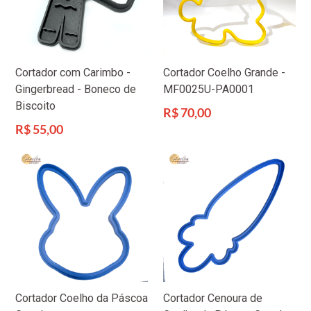
Cortador com Carimbo -
Cortador Coelho Grande -
Gingerbread - Boneco de
MF0025U-PA0001
Biscoito
Preço
R$ 70,00
normal
Preço
R$ 55,00
normal
Cortador Coelho da Páscoa
Cortador Cenoura de