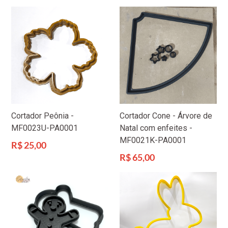
normal
Cortador Peônia -
Cortador Cone - Árvore de
MF0023U-PA0001
Natal com enfeites -
MF0021K-PA0001
Preço
R$ 25,00
normal
Preço
R$ 65,00
normal