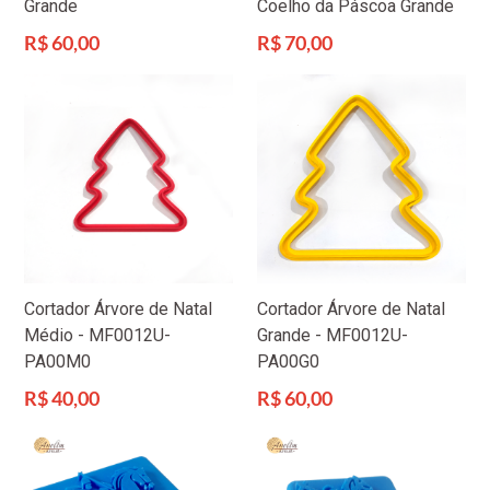
Grande
Coelho da Páscoa Grande
Preço
Preço
R$ 60,00
R$ 70,00
normal
normal
Cortador Árvore de Natal
Cortador Árvore de Natal
Médio - MF0012U-
Grande - MF0012U-
PA00M0
PA00G0
Preço
Preço
R$ 40,00
R$ 60,00
normal
normal