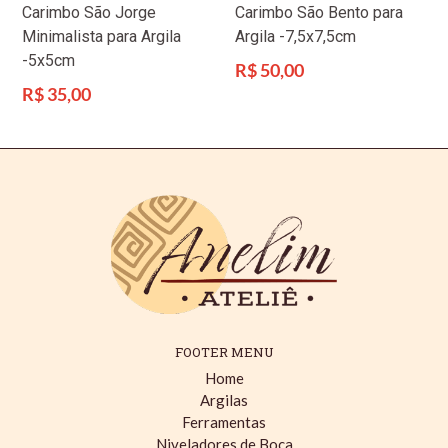
Carimbo São Jorge
Carimbo São Bento para
Minimalista para Argila
Argila -7,5x7,5cm
-5x5cm
Preço
R$ 50,00
normal
Preço
R$ 35,00
normal
FOOTER MENU
Home
Argilas
Ferramentas
Niveladores de Boca