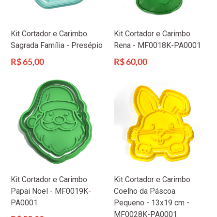
Kit Cortador e Carimbo
Kit Cortador e Carimbo
Sagrada Família - Presépio
Rena - MF0018K-PA0001
Preço
Preço
R$ 65,00
R$ 60,00
normal
normal
Kit Cortador e Carimbo
Kit Cortador e Carimbo
Papai Noel - MF0019K-
Coelho da Páscoa
PA0001
Pequeno - 13x19 cm -
MF0028K-PA0001