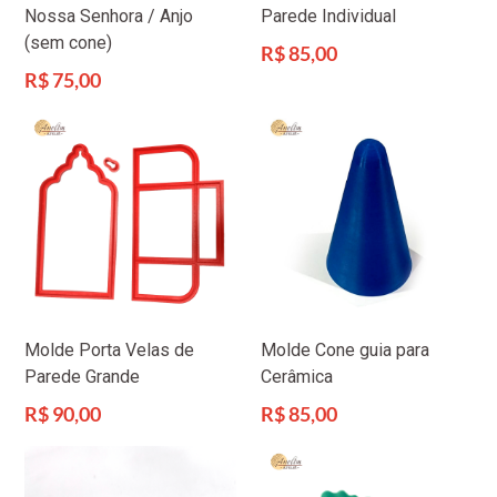
Nossa Senhora / Anjo
Parede Individual
(sem cone)
Preço
R$ 85,00
normal
Preço
R$ 75,00
normal
Molde Porta Velas de
Molde Cone guia para
Parede Grande
Cerâmica
Preço
Preço
R$ 90,00
R$ 85,00
normal
normal