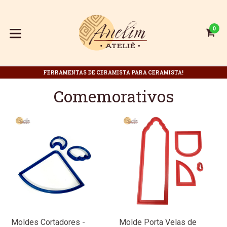
Pular
para
o
0
C
C
conteúdo
expandir/colapsar
FERRAMENTAS DE CERAMISTA PARA CERAMISTA!
Comemorativos
Moldes Cortadores -
Molde Porta Velas de