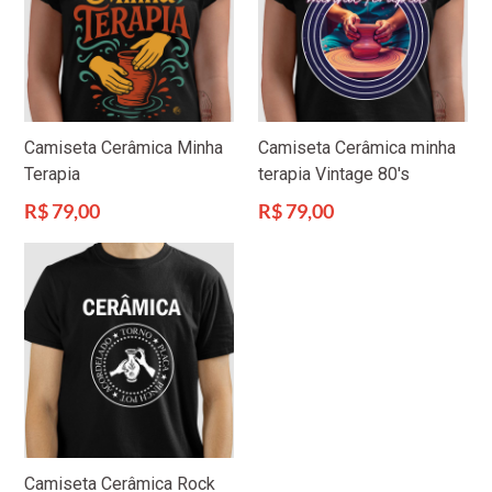
Camiseta Cerâmica Minha
Camiseta Cerâmica minha
Terapia
terapia Vintage 80's
Preço
Preço
R$ 79,00
R$ 79,00
normal
normal
Camiseta Cerâmica Rock