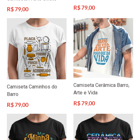
Preço
R$ 79,00
Preço
R$ 79,00
normal
normal
Camiseta Cerâmica Barro,
Camiseta Caminhos do
Arte e Vida
Barro
Preço
R$ 79,00
Preço
R$ 79,00
normal
normal