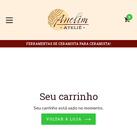
Pular
para
o
0
C
C
conteúdo
expandir/colapsar
FERRAMENTAS DE CERAMISTA PARA CERAMISTA!
Seu carrinho
Seu carrinho está vazio no momento.
VOLTAR À LOJA