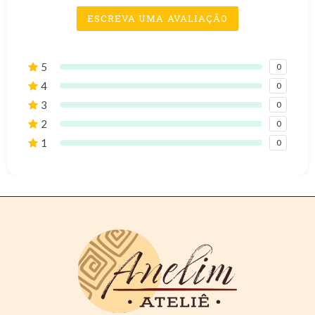
ESCREVA UMA AVALIAÇÃO
5
0
4
0
3
0
2
0
1
0