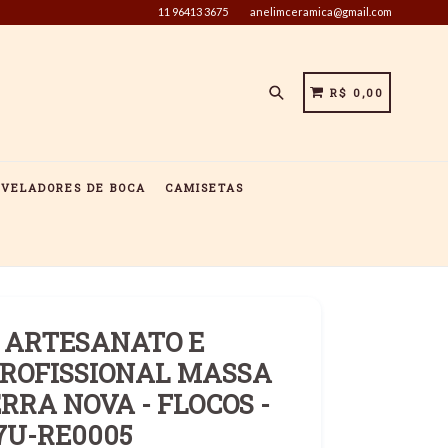
11 96413 3675
anelimceramica@gmail.com
Pesquisar
CARRINHO
CARRINHO
R$ 0,00
IVELADORES DE BOCA
CAMISETAS
 ARTESANATO E
ROFISSIONAL MASSA
RRA NOVA - FLOCOS -
7U-RE0005