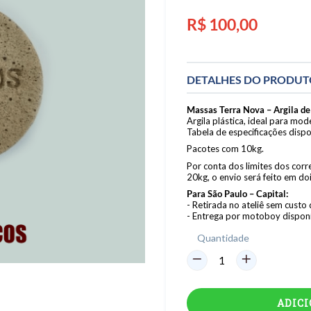
Preço
R$ 100,00
normal
DETALHES DO PRODU
Massas Terra Nova – Argila de
Argila plástica, ideal para mo
Tabela de especificações dispo
Pacotes com 10kg.
Por conta dos limites dos cor
20kg, o envio será feito em do
Para São Paulo – Capital:
- Retirada no ateliê sem custo 
- Entrega por motoboy disponí
Quantidade
ADIC