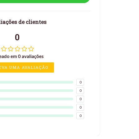
iações de clientes
0
eado em 0 avaliações
EVA UMA AVALIAÇÃO
0
0
0
0
0