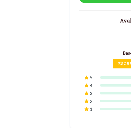
Aval
Bas
ESCR
5
4
3
2
1