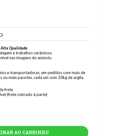
TO
 Alta Qualidade
delagem e trabalhos cerâmicos.
nível nas imagens do anúncio.
reios e transportadoras, em pedidos com mais de
is ou mais pacotes, cada um com 20kg de argila.
de frete
vel (frete cobrado à parte)
IONAR AO CARRINHO