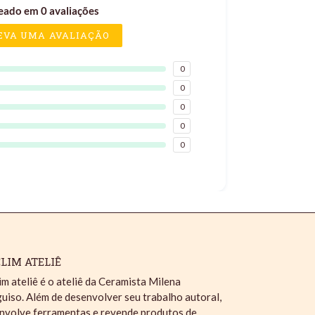
eado em 0 avaliações
EVA UMA AVALIAÇÃO
0
0
0
0
0
LIM ATELIÊ
im ateliê é o ateliê da Ceramista Milena
uiso. Além de desenvolver seu trabalho autoral,
nvolve ferramentas e revende produtos de