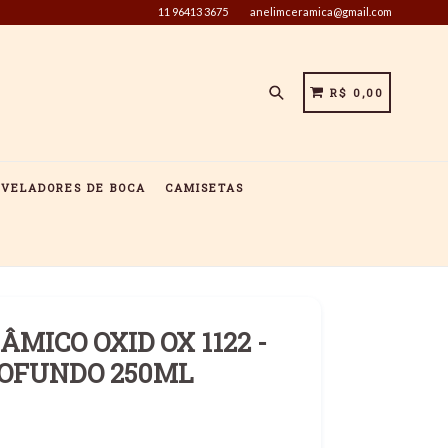
11 96413 3675
anelimceramica@gmail.com
Pesquisar
CARRINHO
CARRINHO
R$ 0,00
IVELADORES DE BOCA
CAMISETAS
MICO OXID OX 1122 -
OFUNDO 250ML