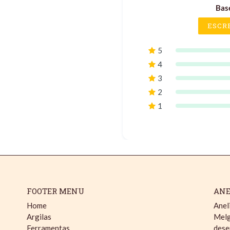
Bas
ESCR
5
4
3
2
1
FOOTER MENU
ANE
Home
Anel
Argilas
Melg
Ferramentas
dese