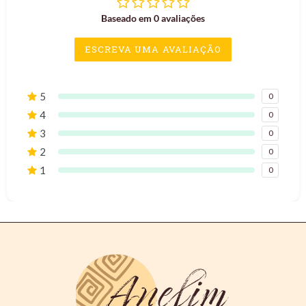
Baseado em 0 avaliações
ESCREVA UMA AVALIAÇÃO
5
0
4
0
3
0
2
0
1
0