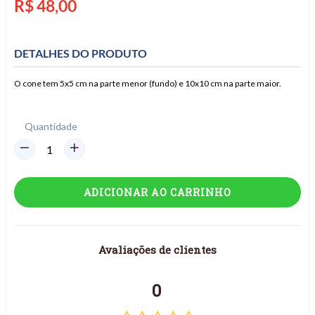
Preço
R$ 48,00
normal
DETALHES DO PRODUTO
O cone tem 5x5 cm na parte menor (fundo) e 10x10 cm na parte maior.
Quantidade
ADICIONAR AO CARRINHO
Avaliações de clientes
0