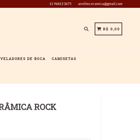
11 96413 3675
anelimceramica@gmail.com
Pesquisar
CARRINHO
CARRINHO
R$ 0,00
IVELADORES DE BOCA
CAMISETAS
ERÂMICA ROCK