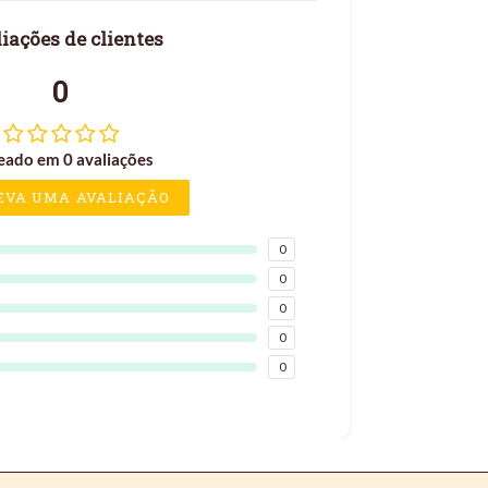
iações de clientes
0
eado em 0 avaliações
EVA UMA AVALIAÇÃO
0
0
0
0
0