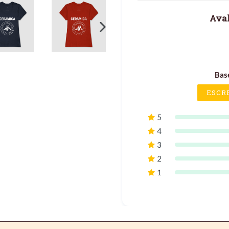
Aval
PRÓXIMO
SLIDE
Bas
ESCR
5
4
3
2
1