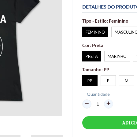
DETALHES DO PRODU
Tipo - Estilo:
Feminino
FEMININO
MASCULIN
Cor:
Preta
PRETA
MARINHO
Tamanho:
PP
PP
P
M
Quantidade
ADIC