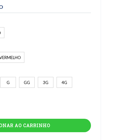
TO
O
VERMELHO
G
GG
3G
4G
IONAR AO CARRINHO