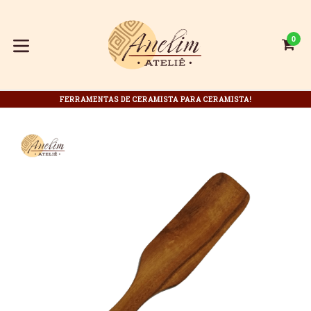
Pular
para
o
0
C
C
conteúdo
expandir/colapsar
FERRAMENTAS DE CERAMISTA PARA CERAMISTA!