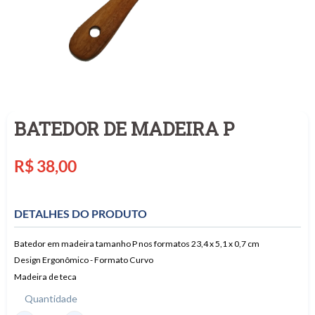
BATEDOR DE MADEIRA P
Preço
R$ 38,00
normal
DETALHES DO PRODUTO
Batedor em madeira tamanho P nos formatos 23,4 x 5,1 x 0,7 cm
Design Ergonômico - Formato Curvo
Madeira de teca
Quantidade