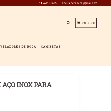
11 96413 3675
anelimceramica@gmail.com
Pesquisar
CARRINHO
CARRINHO
R$ 0,00
IVELADORES DE BOCA
CAMISETAS
 AÇO INOX PARA