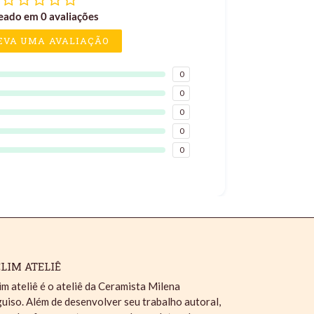
eado em 0 avaliações
EVA UMA AVALIAÇÃO
0
0
0
0
0
LIM ATELIÊ
im ateliê é o ateliê da Ceramista Milena
uiso. Além de desenvolver seu trabalho autoral,