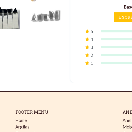
Bas
ESCR
5
4
3
2
1
FOOTER MENU
ANE
Home
Anel
Argilas
Melg